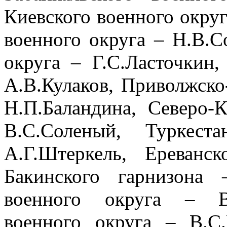
Киевского военного округ
военно­го округа – Н.В.
округа – Г.С.Ласточ­кин
А.В.Кулаков, Приволж­ско
Н.П.Баландина, Северо-Ка
В.С.Соле­ный, Туркест
А.Г.Штеркель, Ереванс
Бакин­ского гарнизона
военного округа – В.
военного округа – В.С