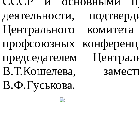
СССР и основ­ными п
деятельности, подтвер
Центрального комитет
профсоюзных конференц
председате­лем Центра
В.Т.Кошелева, заме
В.Ф.Гуськова.